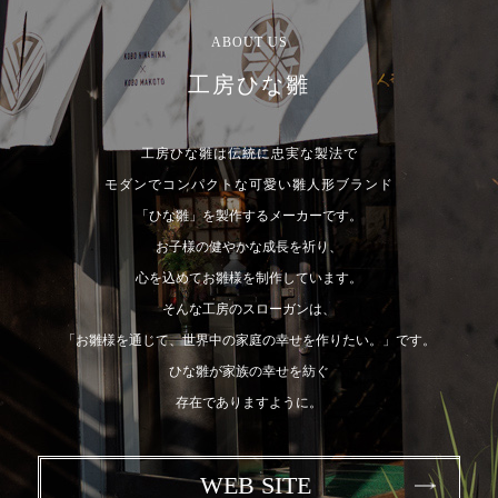
ABOUT US
工房ひな雛
工房ひな雛は伝統に忠実な製法で
モダンでコンパクトな可愛い雛人形ブランド
「ひな雛」を製作するメーカーです。
お子様の健やかな成長を祈り、
心を込めてお雛様を制作しています。
そんな工房のスローガンは、
「お雛様を通じて、世界中の家庭の幸せを作りたい。」です。
ひな雛が家族の幸せを紡ぐ
存在でありますように。
WEB SITE