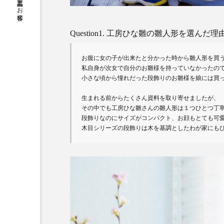
節句人形、工芸品とお客様
Question1. 工房ひな雛の雛人形を選ん
お腹に女の子が出来たと分かった時から雛人形を買う
私自身が次女で自分のお雛様を持っていなかったので
小さな頃から憧れだった段飾りのお雛様を娘には買っ
生まれる前からたくさん資料を取り寄せましたが、

その中でも工房ひな雛さんの雛人形は１つひとつ丁寧
段飾りなのにサイズがコンパクト、お顔もとても可愛
木目シリーズの段飾りは木を基調としたわが家にも