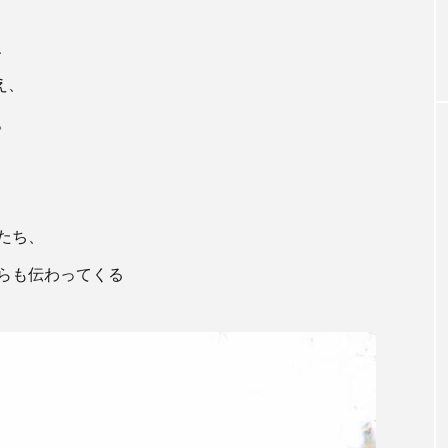
、
え、
。
たち、
らも伝わってくる