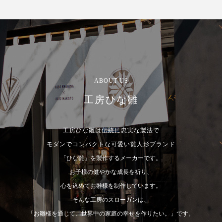
ABOUT US
工房ひな雛
工房ひな雛は伝統に忠実な製法で
モダンでコンパクトな可愛い雛人形ブランド
「ひな雛」を製作するメーカーです。
お子様の健やかな成長を祈り、
心を込めてお雛様を制作しています。
そんな工房のスローガンは、
「お雛様を通じて、世界中の家庭の幸せを作りたい。」です。